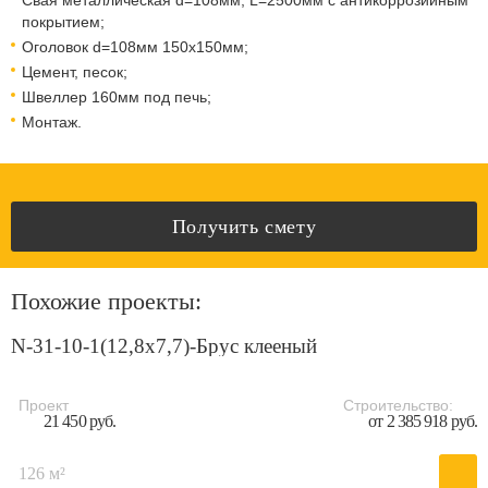
Свая металлическая d=108мм, L=2500мм с антикоррозийным
покрытием;
Оголовок d=108мм 150x150мм;
Цемент, песок;
Швеллер 160мм под печь;
Монтаж.
Получить смету
Похожие проекты:
N-31-10-1(12,8х7,7)-Брус клееный
Проект
Строительство:
21 450 руб.
от 2 385 918 руб.
126 м²