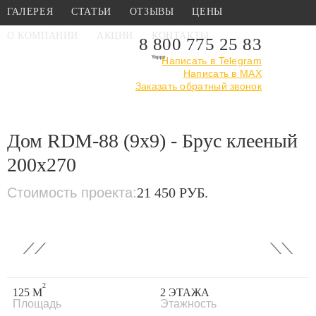
ГАЛЕРЕЯ
СТАТЬИ
ОТЗЫВЫ
ЦЕНЫ
О КОМПАНИИ
АКЦИИ
КОНТАКТЫ
8 800 775 25 83
Написать в Telegram
Написать в MAX
Главная
›
Каталог
›
Проекты деревянных домов
Заказать обратный звонок
›
Дом RDM-88
(9x9) - Брус клееный 200x270
Дом RDM-88 (9x9) - Брус клееный
200x270
Стоимость проекта:
21 450 РУБ.
‹
›
2
125 М
2 ЭТАЖА
Площадь
Этажность