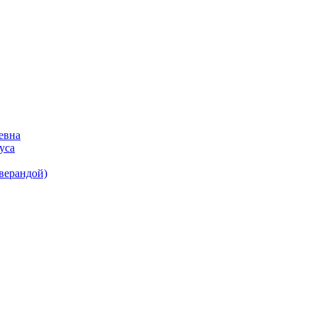
евна
уса
(верандой)