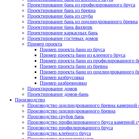
Проектирование бань из профилированного бруса
Проектирование бань из бревна
Проектирование бань из сруба
Проектирование бань из оцилиндрованного бревна
Проектирование бань фахверк
Проектирование каркасных бань
Проектирование гостевых домов
Пример проекта
Пример проекта бани из бруса
Пример проекта бани из клееного бруса
Пример проекта бани из профилированного б
Пример проекта бани из бревна
Пример проекта бани из оцилиндрованного б
Пример разбрусовки
Пример разбревновки
Проектирование домов
Проектирование домов-бань
Производство
Производство оцилиндрованного бревна камерной
Производство оцилиндрованного бревна
Производство срубов бань
Производство профилированного бруса камерной 
Производство профилированного бруса
Производство клеёного бруса
Производство пиломатериалов